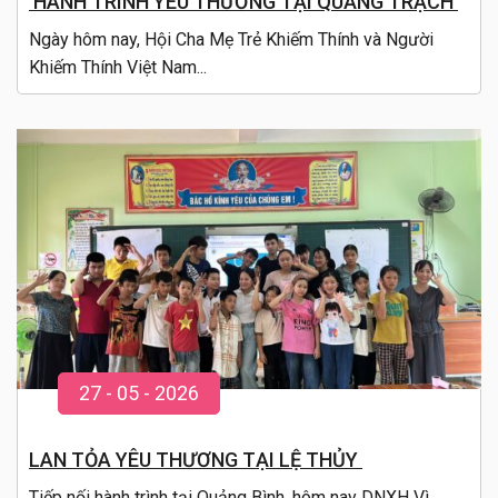
HÀNH TRÌNH YÊU THƯƠNG TẠI QUẢNG TRẠCH
Ngày hôm nay, Hội Cha Mẹ Trẻ Khiếm Thính và Người
Khiếm Thính Việt Nam...
27
-
05
- 20
26
LAN TỎA YÊU THƯƠNG TẠI LỆ THỦY
Tiếp nối hành trình tại Quảng Bình, hôm nay DNXH Vì