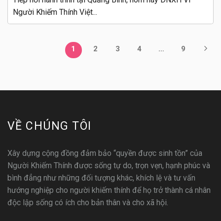
Người Khiếm Thính Việt...
1
2
3
4
…
9
VỀ CHÚNG TÔI
Xây dựng cộng đồng đảm bảo “quyền được sinh tồn” của
Người Khiếm Thính được sống tự do, trọn vẹn, hạnh phúc và
bình đẳng như những đối tượng khác, khích lệ và tư vấn
hướng nghiệp cho người khiếm thính để họ trở thành cá nhân
độc lập sống có ích cho bản thân và cho xã hội.