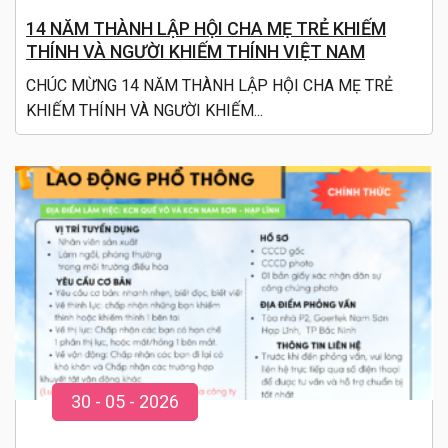
14 NĂM THÀNH LẬP HỘI CHA MẸ TRẺ KHIẾM
THÍNH VÀ NGƯỜI KHIẾM THÍNH VIỆT NAM
CHÚC MỪNG 14 NĂM THÀNH LẬP HỘI CHA MẸ TRẺ
KHIẾM THÍNH VÀ NGƯỜI KHIẾM...
30
-
05
- 20
26