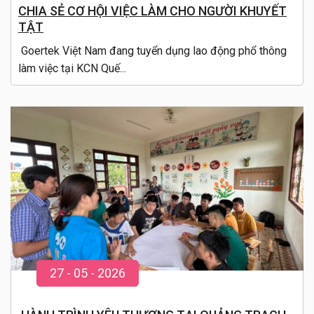
CHIA SẺ CƠ HỘI VIỆC LÀM CHO NGƯỜI KHUYẾT
TẬT
Goertek Việt Nam đang tuyển dụng lao động phổ thông
làm việc tại KCN Quế...
27
-
05
- 20
26