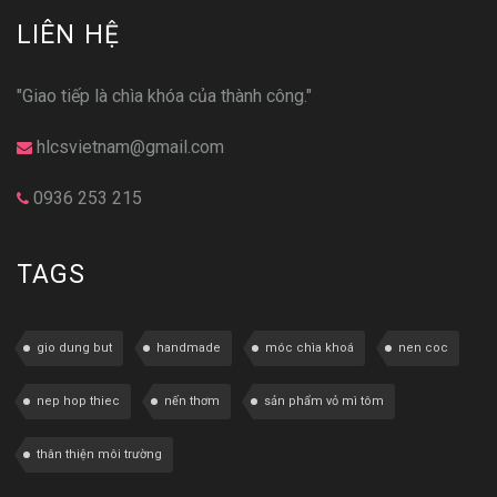
LIÊN HỆ
"Giao tiếp là chìa khóa của thành công."
hlcsvietnam@gmail.com
0936 253 215
TAGS
gio dung but
handmade
móc chìa khoá
nen coc
nep hop thiec
nến thơm
sản phẩm vỏ mì tôm
thân thiện môi trường