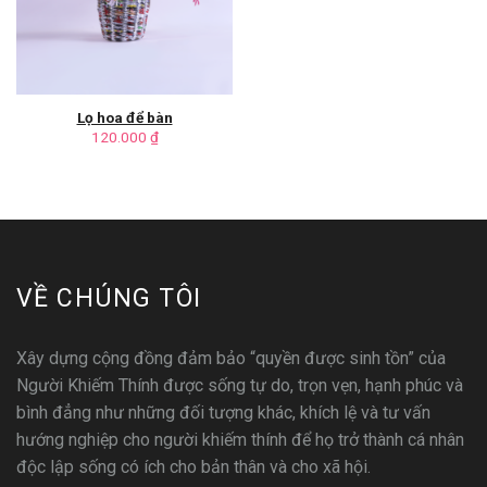
Lọ hoa để bàn
120.000
₫
VỀ CHÚNG TÔI
Xây dựng cộng đồng đảm bảo “quyền được sinh tồn” của
Người Khiếm Thính được sống tự do, trọn vẹn, hạnh phúc và
bình đẳng như những đối tượng khác, khích lệ và tư vấn
hướng nghiệp cho người khiếm thính để họ trở thành cá nhân
độc lập sống có ích cho bản thân và cho xã hội.