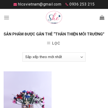
Skip
hlcsvietnam@gmail.com
0936 253 215
to
content
SẢN PHẨM ĐƯỢC GẮN THẺ “THÂN THIỆN MÔI TRƯỜNG”
LỌC