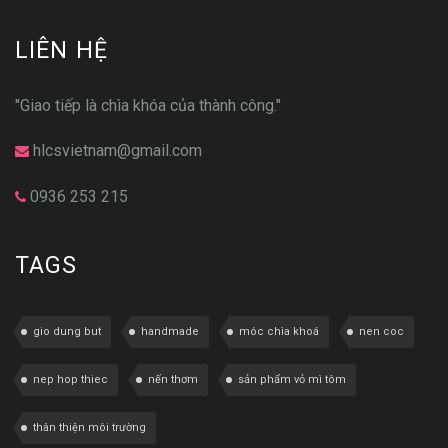
LIÊN HỆ
"Giao tiếp là chìa khóa của thành công."
hlcsvietnam@gmail.com
0936 253 215
TAGS
gio dung but
handmade
móc chìa khoá
nen coc
nep hop thiec
nến thơm
sản phẩm vỏ mì tôm
thân thiện môi trường