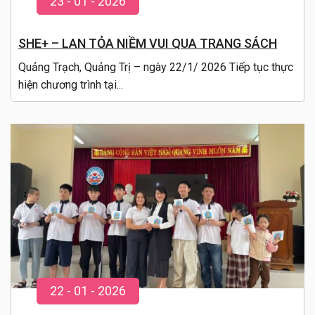
23
-
01
- 20
26
SHE+ – LAN TỎA NIỀM VUI QUA TRANG SÁCH
Quảng Trạch, Quảng Trị – ngày 22/1/ 2026 Tiếp tục thực
hiện chương trình tại...
22
-
01
- 20
26