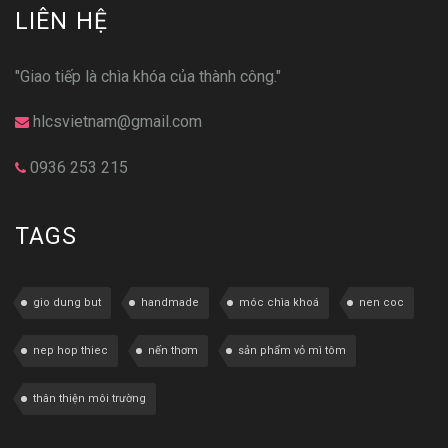
LIÊN HỆ
"Giao tiếp là chìa khóa của thành công."
hlcsvietnam@gmail.com
0936 253 215
TAGS
gio dung but
handmade
móc chìa khoá
nen coc
nep hop thiec
nến thơm
sản phẩm vỏ mì tôm
thân thiện môi trường