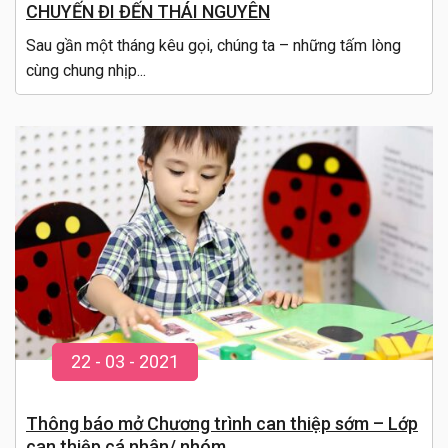
CHUYẾN ĐI ĐẾN THÁI NGUYÊN
Sau gần một tháng kêu gọi, chúng ta – những tấm lòng
cùng chung nhịp...
22
-
03
- 20
21
Thông báo mở Chương trình can thiệp sớm – Lớp
can thiệp cá nhân/ nhóm