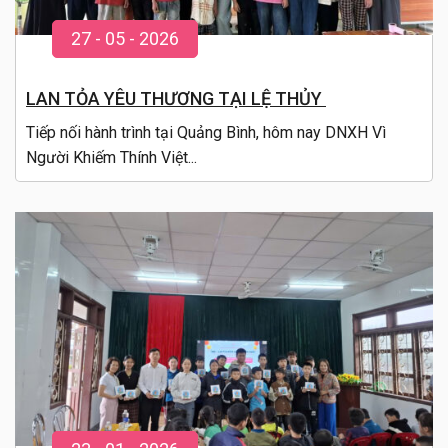
27
-
05
- 20
26
LAN TỎA YÊU THƯƠNG TẠI LỆ THỦY
Tiếp nối hành trình tại Quảng Bình, hôm nay DNXH Vì
Người Khiếm Thính Việt...