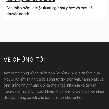
Can thiệp sớm là một thuật ngữ mà y học và một số
chuyên ngành...
VỀ CHÚNG TÔI
Xây dựng cộng đồng đảm bảo “quyền được sinh tồn” của
Người Khiếm Thính được sống tự do, trọn vẹn, hạnh phúc và
bình đẳng như những đối tượng khác, khích lệ và tư vấn
hướng nghiệp cho người khiếm thính để họ trở thành cá nhân
độc lập sống có ích cho bản thân và cho xã hội.