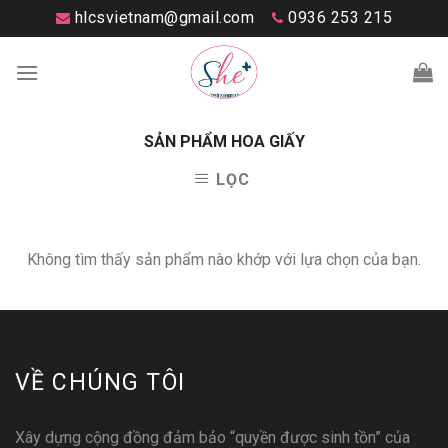
Skip
hlcsvietnam@gmail.com
0936 253 215
to
content
SẢN PHẨM HOA GIẤY
LỌC
Không tìm thấy sản phẩm nào khớp với lựa chọn của bạn.
VỀ CHÚNG TÔI
Xây dựng cộng đồng đảm bảo “quyền được sinh tồn” của