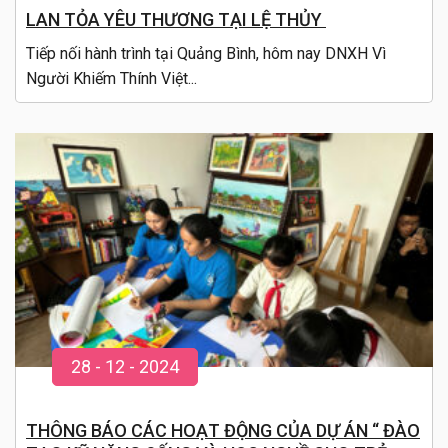
LAN TỎA YÊU THƯƠNG TẠI LỆ THỦY
Tiếp nối hành trình tại Quảng Bình, hôm nay DNXH Vì
Người Khiếm Thính Việt...
28
-
12
- 20
24
THÔNG BÁO CÁC HOẠT ĐỘNG CỦA DỰ ÁN “ ĐÀO