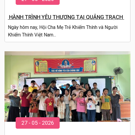
HÀNH TRÌNH YÊU THƯƠNG TẠI QUẢNG TRẠCH
Ngày hôm nay, Hội Cha Mẹ Trẻ Khiếm Thính và Người
Khiếm Thính Việt Nam...
27
-
05
- 20
26