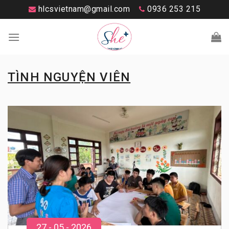
Skip
hlcsvietnam@gmail.com
0936 253 215
to
content
TÌNH NGUYỆN VIÊN
27
-
05
- 20
26