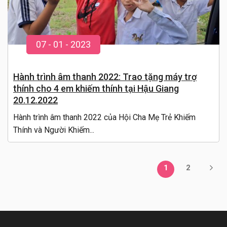
07
-
01
- 20
23
Hành trình âm thanh 2022: Trao tặng máy trợ
thính cho 4 em khiếm thính tại Hậu Giang
20.12.2022
Hành trình âm thanh 2022 của Hội Cha Mẹ Trẻ Khiếm
Thính và Người Khiếm...
1
2