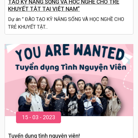
TẠO KỸ NĂNG SỐNG VÀ HỌC NGHỀ CHO TRẺ
KHUYẾT TẬT TẠI VIỆT NAM”
Dự án ” ĐÀO TẠO KỸ NĂNG SỐNG VÀ HỌC NGHỀ CHO
TRẺ KHUYẾT TẬT...
15
-
03
- 20
23
Tuyển dụng tình nguyện viên!