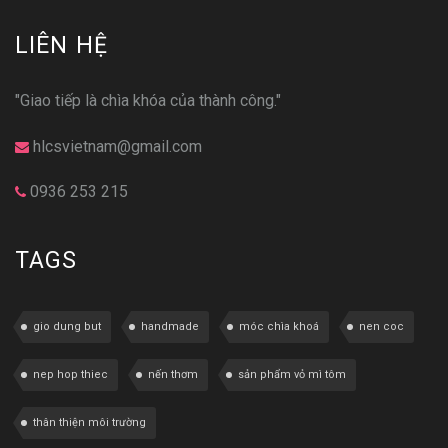
LIÊN HỆ
"Giao tiếp là chìa khóa của thành công."
hlcsvietnam@gmail.com
0936 253 215
TAGS
gio dung but
handmade
móc chìa khoá
nen coc
nep hop thiec
nến thơm
sản phẩm vỏ mì tôm
thân thiện môi trường