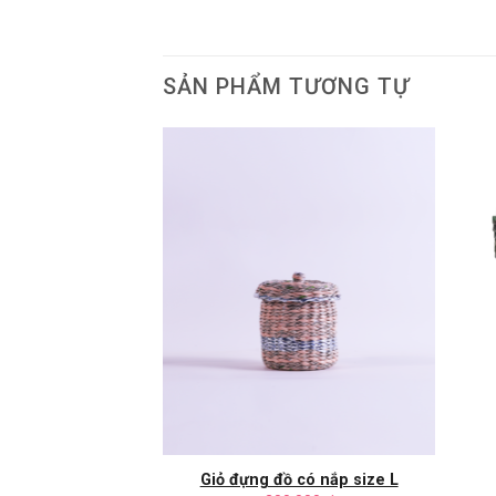
SẢN PHẨM TƯƠNG TỰ
ốc loại nhỏ
Giỏ đựng đồ có nắp size L