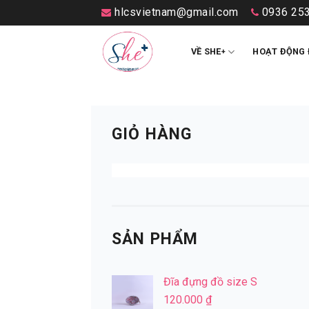
Skip
hlcsvietnam@gmail.com
0936 253
to
content
VỀ SHE
HOẠT ĐỘNG 
+
GIỎ HÀNG
SẢN PHẨM
Đĩa đựng đồ size S
120.000
₫