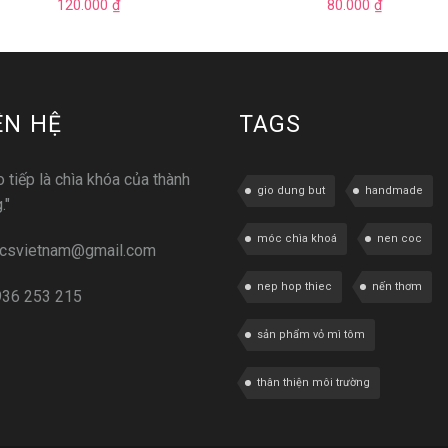
120.000
₫
80.000
₫
ÊN HỆ
TAGS
o tiếp là chìa khóa của thành
gio dung but
handmade
."
móc chìa khoá
nen coc
lcsvietnam@gmail.com
nep hop thiec
nến thơm
936 253 215
sản phẩm vỏ mì tôm
thân thiện môi trường