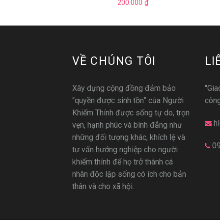
000
₫
200.000
₫
VỀ CHÚNG TÔI
LI
Xây dựng cộng đồng đảm bảo
"Gia
“quyền được sinh tồn” của Người
công
Khiếm Thính được sống tự do, trọn
h
vẹn, hạnh phúc và bình đẳng như
những đối tượng khác, khích lệ và
0
tư vấn hướng nghiệp cho người
khiếm thính để họ trở thành cá
nhân độc lập sống có ích cho bản
thân và cho xã hội.