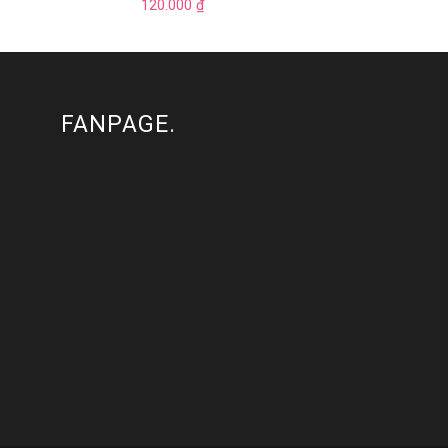
120.000
₫
FANPAGE.