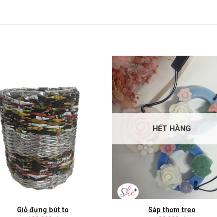
HẾT HÀNG
Giỏ đựng bút to
Sáp thơm treo