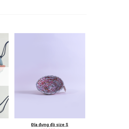
Đĩa đựng đồ size S