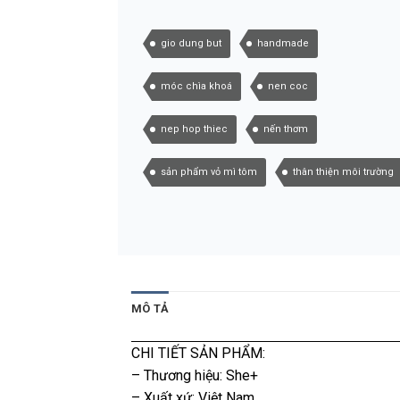
gio dung but
handmade
móc chìa khoá
nen coc
nep hop thiec
nến thơm
sản phẩm vỏ mì tôm
thân thiện môi trường
MÔ TẢ
CHI TIẾT SẢN PHẨM:
– Thương hiệu: She+
– Xuất xứ: Việt Nam