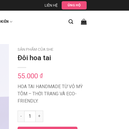
LIÊN HỆ
ỦNG HỘ
 KIÊN
SẢN PHẨM CỦA SHE
Đôi hoa tai
55.000
₫
HOA TAI HANDMADE TỪ VỎ MỲ
TÔM – THỜI TRANG VÀ ECO-
FRIENDLY.
Đôi hoa tai số lượng