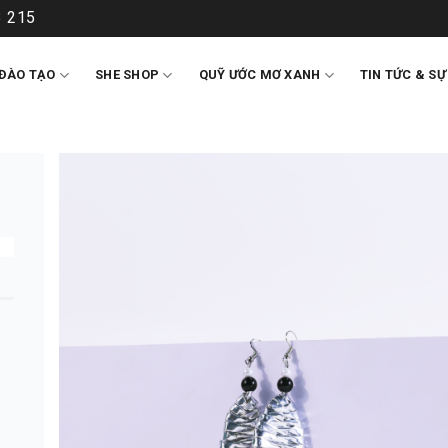
 215
ĐÀO TẠO
SHE SHOP
QUỸ ƯỚC MƠ XANH
TIN TỨC & SỰ