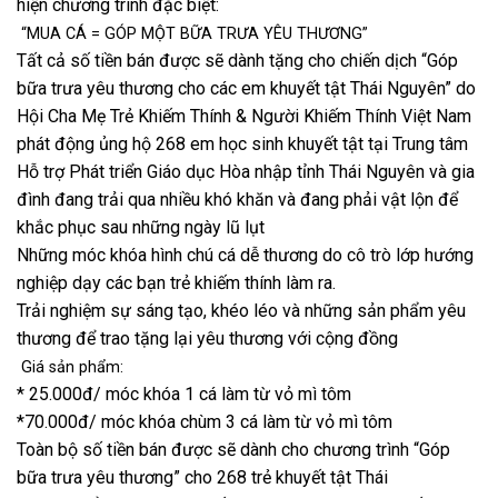
hiện chương trình đặc biệt:
“MUA CÁ = GÓP MỘT BỮA TRƯA YÊU THƯƠNG”
Tất cả số tiền bán được sẽ dành tặng cho chiến dịch “Góp
bữa trưa yêu thương cho các em khuyết tật Thái Nguyên” do
Hội Cha Mẹ Trẻ Khiếm Thính & Người Khiếm Thính Việt Nam
phát động ủng hộ 268 em học sinh khuyết tật tại Trung tâm
Hỗ trợ Phát triển Giáo dục Hòa nhập tỉnh Thái Nguyên và gia
đình đang trải qua nhiều khó khăn và đang phải vật lộn để
khắc phục sau những ngày lũ lụt
Những móc khóa hình chú cá dễ thương do cô trò lớp hướng
nghiệp dạy các bạn trẻ khiếm thính làm ra.
Trải nghiệm sự sáng tạo, khéo léo và những sản phẩm yêu
thương để trao tặng lại yêu thương với cộng đồng
Giá sản phẩm:
* 25.000đ/ móc khóa 1 cá làm từ vỏ mì tôm
*70.000đ/ móc khóa chùm 3 cá làm từ vỏ mì tôm
Toàn bộ số tiền bán được sẽ dành cho chương trình “Góp
bữa trưa yêu thương” cho 268 trẻ khuyết tật Thái