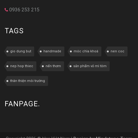
0936 253 215
TAGS
gio dung but
handmade
móc chìa khoá
nen coc
nep hop thiec
nến thơm
sản phẩm vỏ mì tôm
thân thiện môi trường
FANPAGE.