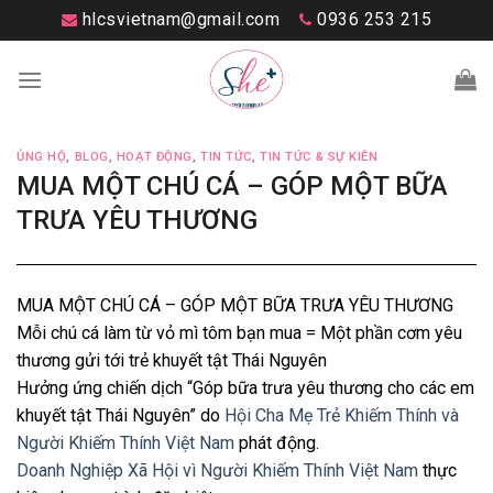
Skip
hlcsvietnam@gmail.com
0936 253 215
to
content
ỦNG HỘ
,
BLOG
,
HOẠT ĐỘNG
,
TIN TỨC
,
TIN TỨC & SỰ KIÊN
MUA MỘT CHÚ CÁ – GÓP MỘT BỮA
TRƯA YÊU THƯƠNG
MUA MỘT CHÚ CÁ – GÓP MỘT BỮA TRƯA YÊU THƯƠNG
Mỗi chú cá làm từ vỏ mì tôm bạn mua = Một phần cơm yêu
thương gửi tới trẻ khuyết tật Thái Nguyên
Hưởng ứng chiến dịch “Góp bữa trưa yêu thương cho các em
khuyết tật Thái Nguyên” do
Hội Cha Mẹ Trẻ Khiếm Thính và
Người Khiếm Thính Việt Nam
phát động.
Doanh Nghiệp Xã Hội vì Người Khiếm Thính Việt Nam
thực