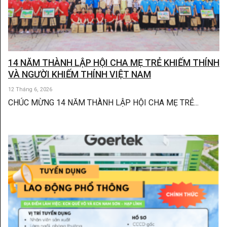
14 NĂM THÀNH LẬP HỘI CHA MẸ TRẺ KHIẾM THÍNH
VÀ NGƯỜI KHIẾM THÍNH VIỆT NAM
12 Tháng 6, 2026
CHÚC MỪNG 14 NĂM THÀNH LẬP HỘI CHA MẸ TRẺ...