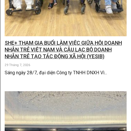
SHE+ THAM GIA BUỔI LÀM VIỆC GIỮA HỘI DOANH
NHÂN TRẺ VIỆT NAM VÀ CÂU LẠC BỘ DOANH
NHÂN TRẺ TẠO TÁC ĐỘNG XÃ HỘI (YESIB)
29 Tháng 7, 2026
Sáng ngày 28/7, đại diện Công ty TNHH DNXH Vì...