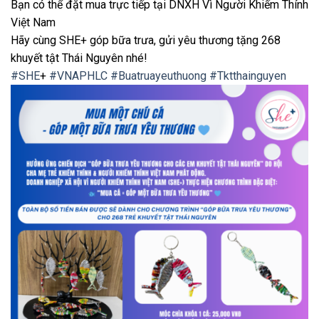
Bạn có thể đặt mua trực tiếp tại DNXH Vì Người Khiếm Thính
Việt Nam
Hãy cùng SHE+ góp bữa trưa, gửi yêu thương tặng 268
khuyết tật Thái Nguyên nhé!
#SHE
+
#VNAPHLC
#Buatruayeuthuong
#Tktthainguyen