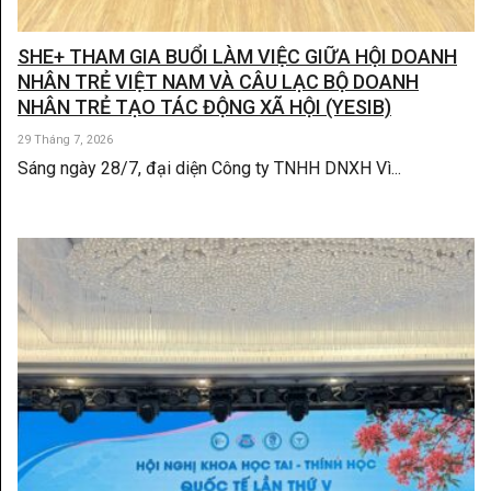
SHE+ THAM GIA BUỔI LÀM VIỆC GIỮA HỘI DOANH
NHÂN TRẺ VIỆT NAM VÀ CÂU LẠC BỘ DOANH
NHÂN TRẺ TẠO TÁC ĐỘNG XÃ HỘI (YESIB)
29 Tháng 7, 2026
Sáng ngày 28/7, đại diện Công ty TNHH DNXH Vì...