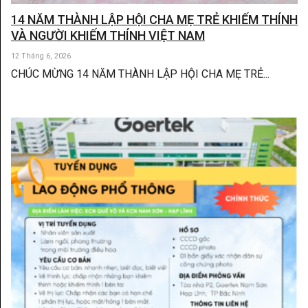
14 NĂM THÀNH LẬP HỘI CHA MẸ TRẺ KHIẾM THÍNH
VÀ NGƯỜI KHIẾM THÍNH VIỆT NAM
12 Tháng 6, 2026
CHÚC MỪNG 14 NĂM THÀNH LẬP HỘI CHA MẸ TRẺ...