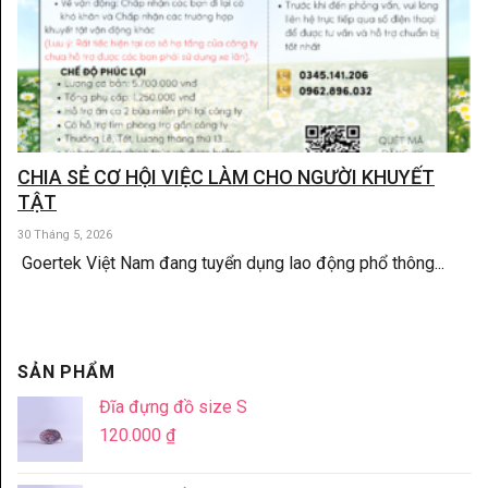
CHIA SẺ CƠ HỘI VIỆC LÀM CHO NGƯỜI KHUYẾT
TẬT
30 Tháng 5, 2026
Goertek Việt Nam đang tuyển dụng lao động phổ thông...
SẢN PHẨM
Đĩa đựng đồ size S
120.000
₫