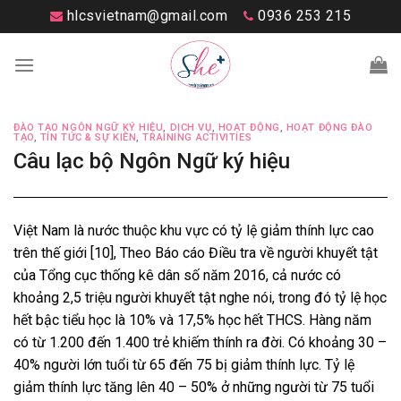
Skip
hlcsvietnam@gmail.com
0936 253 215
to
content
ĐÀO TẠO NGÔN NGỮ KÝ HIỆU
,
DỊCH VỤ
,
HOẠT ĐỘNG
,
HOẠT ĐỘNG ĐÀO
TẠO
,
TIN TỨC & SỰ KIÊN
,
TRAINING ACTIVITIES
Câu lạc bộ Ngôn Ngữ ký hiệu
Việt Nam là nước thuộc khu vực có tỷ lệ giảm thính lực cao
trên thế giới [10], Theo Báo cáo Điều tra về người khuyết tật
của Tổng cục thống kê dân số năm 2016, cả nước có
khoảng 2,5 triệu người khuyết tật nghe nói, trong đó tỷ lệ học
hết bậc tiểu học là 10% và 17,5% học hết THCS. Hàng năm
có từ 1.200 đến 1.400 trẻ khiếm thính ra đời. Có khoảng 30 –
40% người lớn tuổi từ 65 đến 75 bị giảm thính lực. Tỷ lệ
giảm thính lực tăng lên 40 – 50% ở những người từ 75 tuổi