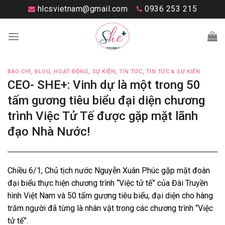
Skip
hlcsvietnam@gmail.com
0936 253 215
to
content
BÁO CHÍ
,
BLOG
,
HOẠT ĐỘNG
,
SỰ KIỆN
,
TIN TỨC
,
TIN TỨC & SỰ KIÊN
CEO- SHE+: Vinh dự là một trong 50
tấm gương tiêu biểu đại diện chương
trình Việc Tử Tế được gặp mặt lãnh
đạo Nhà Nước!
Chiều 6/1, Chủ tịch nước Nguyễn Xuân Phúc gặp mặt đoàn
đại biểu thực hiện chương trình “Việc tử tế” của Đài Truyền
hình Việt Nam và 50 tấm gương tiêu biểu, đại diện cho hàng
trăm người đã từng là nhân vật trong các chương trình “Việc
tử tế”.