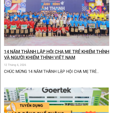
14 NĂM THÀNH LẬP HỘI CHA MẸ TRẺ KHIẾM THÍNH
VÀ NGƯỜI KHIẾM THÍNH VIỆT NAM
12 Tháng 6, 2026
CHÚC MỪNG 14 NĂM THÀNH LẬP HỘI CHA MẸ TRẺ...