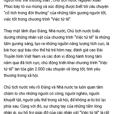
người như thể thương thân”, Chủ tịch nước Nguyễn Xuân
Phúc bày tỏ vui mừng và xúc động được biết tới câu chuyện
“cổ tích trong đời thường” của những tấm gương người tốt,
việc tốt trong chương trình “Việc tử tế”.
Thay mặt lãnh đạo Đảng, Nhà nước, Chủ tịch nước biểu
dương những nhân vật của chương trình “Việc tử tế” là những
tấm gương sáng, tạo ra những nguồn năng lượng tích cực, là
bài học quý báu cho thế hệ trẻ hôm nay; đánh giá cao Đài
Truyền hình Việt Nam và các đơn vị đồng hành trong tám
năm qua đã tích cực, chủ động triển khai chương trình “Việc
tử tế” lan tỏa gần 2.000 câu chuyện về lòng tốt, tình yêu
thương trong xã hội.
Chủ tịch nước nêu rõ Đảng và Nhà nước ta luôn quan tâm
chăm lo cho những người có công, người nghèo, người
khuyết tật, người yếu thế trong xã hội, để không ai bị bỏ lại
phía sau. Cùng với đó, sự chung tay của những tấm lòng
nhân ái, sự hỗ trợ giúp đỡ của các nhân vật “Việc tử tế” là rất