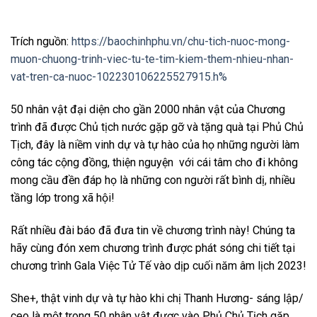
Trích nguồn:
https://baochinhphu.vn/chu-tich-nuoc-mong-
muon-chuong-trinh-viec-tu-te-tim-kiem-them-nhieu-nhan-
vat-tren-ca-nuoc-102230106225527915.h%
50 nhân vật đại diện cho gần 2000 nhân vật của Chương
trình đã được Chủ tịch nước gặp gỡ và tặng quà tại Phủ Chủ
Tịch, đây là niềm vinh dự và tự hào của họ những người làm
công tác cộng đồng, thiện nguyện với cái tâm cho đi không
mong cầu đền đáp họ là những con người rất bình dị, nhiều
tầng lớp trong xã hội!
Rất nhiều đài báo đã đưa tin về chương trình này! Chúng ta
hãy cùng đón xem chương trình được phát sóng chi tiết tại
chương trình Gala Việc Tử Tế vào dịp cuối năm âm lịch 2023!
She+, thật vinh dự và tự hào khi chị Thanh Hương- sáng lập/
ceo là một trong 50 nhân vật được vào Phủ Chủ Tịch gặp