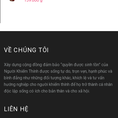
159.000
₫
VỀ CHÚNG TÔI
Xây dựng cộng đồng đảm bảo “quyền được sinh tồn” của
Người Khiếm Thính được sống tự do, trọn vẹn, hạnh phúc và
bình đẳng như những đối tượng khác, khích lệ và tư vấn
hướng nghiệp cho người khiếm thính để họ trở thành cá nhân
độc lập sống có ích cho bản thân và cho xã hội.
LIÊN HỆ