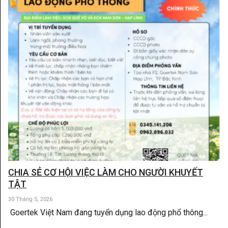
CHIA SẺ CƠ HỘI VIỆC LÀM CHO NGƯỜI KHUYẾT
TẬT
30 Tháng 5, 2026
Goertek Việt Nam đang tuyển dụng lao động phổ thông...