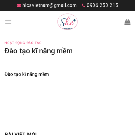
Skip
hlcsvietnam@gmail.com
0936 253 215
to
content
HOẠT ĐỘNG ĐÀO TẠO
Đào tạo kĩ năng mềm
Đào tạo kĩ năng mềm
BÀI VIẾT MỚI