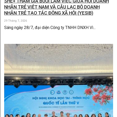
SHE+ THAM GIA BUỔI LÀM VIỆC GIỮA HỘI DOANH
NHÂN TRẺ VIỆT NAM VÀ CÂU LẠC BỘ DOANH
NHÂN TRẺ TẠO TÁC ĐỘNG XÃ HỘI (YESIB)
29 Tháng 7, 2026
Sáng ngày 28/7, đại diện Công ty TNHH DNXH Vì...