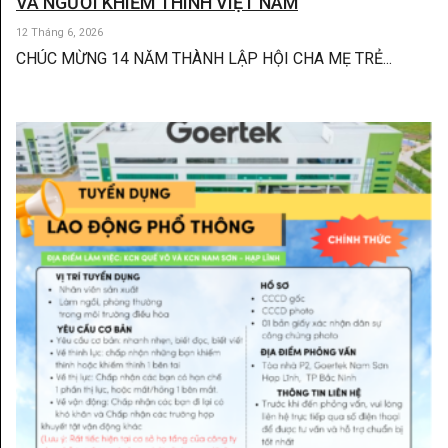
VÀ NGƯỜI KHIẾM THÍNH VIỆT NAM
12 Tháng 6, 2026
CHÚC MỪNG 14 NĂM THÀNH LẬP HỘI CHA MẸ TRẺ...