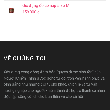
Giỏ đựng đồ có nắp size M
159.000
₫
VỀ CHÚNG TÔI
Xây dựng cộng đồng đảm bảo “quyền được sinh tồn” của
Người Khiếm Thính được sống tự do, trọn vẹn, hạnh phúc và
bình đẳng như những đối tượng khác, khích lệ và tư vấn
hướng nghiệp cho người khiếm thính để họ trở thành cá nhân
độc lập sống có ích cho bản thân và cho xã hội.