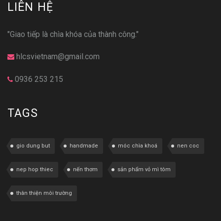
LIÊN HỆ
"Giao tiếp là chìa khóa của thành công."
hlcsvietnam@gmail.com
0936 253 215
TAGS
gio dung but
handmade
móc chìa khoá
nen coc
nep hop thiec
nến thơm
sản phẩm vỏ mì tôm
thân thiện môi trường