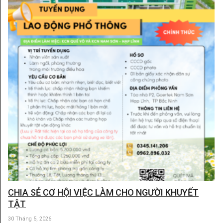
CHIA SẺ CƠ HỘI VIỆC LÀM CHO NGƯỜI KHUYẾT
TẬT
30 Tháng 5, 2026