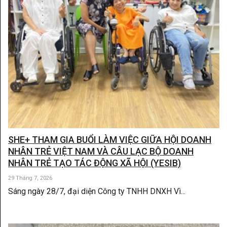
SHE+ THAM GIA BUỔI LÀM VIỆC GIỮA HỘI DOANH
NHÂN TRẺ VIỆT NAM VÀ CÂU LẠC BỘ DOANH
NHÂN TRẺ TẠO TÁC ĐỘNG XÃ HỘI (YESIB)
29 Tháng 7, 2026
Sáng ngày 28/7, đại diện Công ty TNHH DNXH Vì...