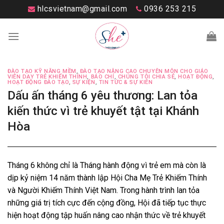
Skip
hlcsvietnam@gmail.com
0936 253 215
to
content
ĐÀO TẠO KỸ NĂNG MỀM
,
ĐÀO TẠO NÂNG CAO CHUYÊN MÔN CHO GIÁO
VIÊN DẠY TRẺ KHIẾM THÍNH
,
BÁO CHÍ
,
CHÚNG TÔI CHIA SẺ
,
HOẠT ĐỘNG
,
HOẠT ĐỘNG ĐÀO TẠO
,
SỰ KIỆN
,
TIN TỨC & SỰ KIÊN
Dấu ấn tháng 6 yêu thương: Lan tỏa
kiến thức vì trẻ khuyết tật tại Khánh
Hòa
Tháng 6 không chỉ là Tháng hành động vì trẻ em mà còn là
dịp kỷ niệm 14 năm thành lập Hội Cha Mẹ Trẻ Khiếm Thính
và Người Khiếm Thính Việt Nam. Trong hành trình lan tỏa
những giá trị tích cực đến cộng đồng, Hội đã tiếp tục thực
hiện hoạt động tập huấn nâng cao nhận thức về trẻ khuyết