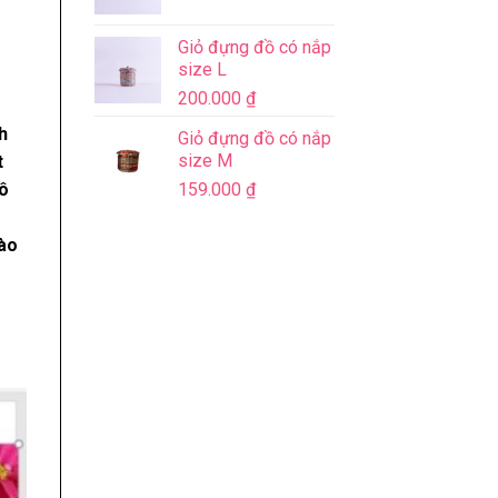
Giỏ đựng đồ có nắp
size L
200.000
₫
h
Giỏ đựng đồ có nắp
size M
t
cô
159.000
₫
vào