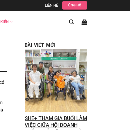
LIÊN HỆ
ỦNG HỘ
 KIÊN
BÀI VIẾT MỚI
 có
ên
hủ
SHE+ THAM GIA BUỔI LÀM
VIỆC GIỮA HỘI DOANH