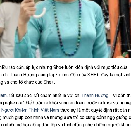
iều rào cản, áp lực nhưng She+ luôn kiên định với mục tiêu của
ọn chị Thanh Hương sáng lập/ giám đốc của SHE+, đây là một vin
ng và cho tổ chức của She+.
Nam,
rất sâu sắc, rất chạm nhất là với chị
Thanh Hương
vì bản th
ng nghe nói”. Để bước ra khỏi vùng an toàn, bước ra khỏi sự nghi
 Người Khiếm Thính Việt Nam
thực sự là một quyết định rất cân n
ẹ muốn giúp con mình và những đứa trẻ có cùng cảnh ngộ giống 
 có nhiều cơ hội sống độc lập và bình đẳng như những người khôn