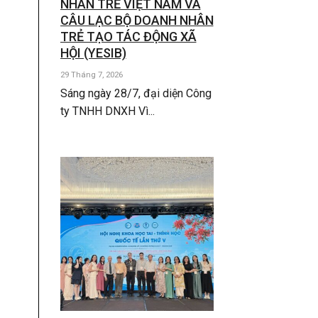
NHÂN TRẺ VIỆT NAM VÀ
CÂU LẠC BỘ DOANH NHÂN
TRẺ TẠO TÁC ĐỘNG XÃ
HỘI (YESIB)
29 Tháng 7, 2026
Sáng ngày 28/7, đại diện Công
ty TNHH DNXH Vì...