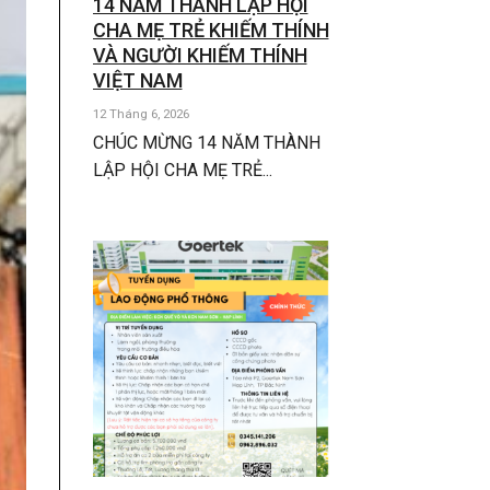
14 NĂM THÀNH LẬP HỘI
CHA MẸ TRẺ KHIẾM THÍNH
VÀ NGƯỜI KHIẾM THÍNH
VIỆT NAM
12 Tháng 6, 2026
CHÚC MỪNG 14 NĂM THÀNH
LẬP HỘI CHA MẸ TRẺ...