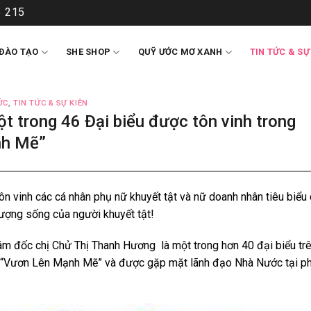
 215
ĐÀO TẠO
SHE SHOP
QUỸ ƯỚC MƠ XANH
TIN TỨC & SỰ
ỨC
,
TIN TỨC & SỰ KIÊN
t trong 46 Đại biểu được tôn vinh trong
nh Mẽ”
n vinh các cá nhân phụ nữ khuyết tật và nữ doanh nhân tiêu biểu
ượng sống của người khuyết tật!
iám đốc chị Chử Thị Thanh Hương là một trong hơn 40 đại biểu tr
nh “Vươn Lên Mạnh Mẽ” và được gặp mặt lãnh đạo Nhà Nước tại p