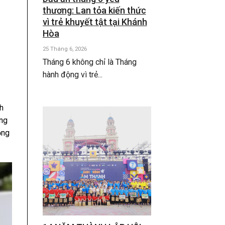
thương: Lan tỏa kiến thức
vì trẻ khuyết tật tại Khánh
Hòa
25 Tháng 6, 2026
Tháng 6 không chỉ là Tháng
hành động vì trẻ...
h
ong
ộng