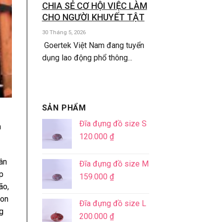
CHIA SẺ CƠ HỘI VIỆC LÀM
CHO NGƯỜI KHUYẾT TẬT
30 Tháng 5, 2026
Goertek Việt Nam đang tuyển
dụng lao động phổ thông...
SẢN PHẨM
Đĩa đựng đồ size S
h
120.000
₫
ân
Đĩa đựng đồ size M
ệp
159.000
₫
ão,
con
Đĩa đựng đồ size L
g
200.000
₫