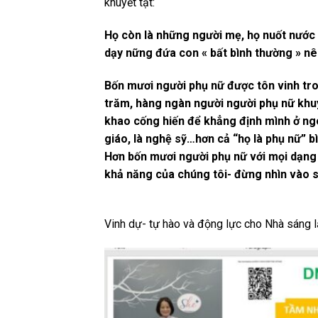
khuyết tật:
Họ còn là những người mẹ, họ nuốt nước 
dạy nững đứa con « bất bình thường » n
Bốn mươi người phụ nữ được tôn vinh tron
trăm, hàng ngàn người người phụ nữ khuyế
khao cống hiến để khẳng định mình ở ngoà
giáo, là nghệ sỹ…hơn cả “họ là phụ nữ” 
Hơn bốn mươi người phụ nữ với mọi dạng 
khả năng của chúng tôi- đừng nhìn vào s
Vinh dự- tự hào và động lực cho Nhà sáng