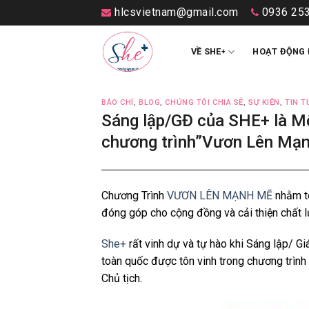
Skip
hlcsvietnam@gmail.com
0936 253
to
content
VỀ SHE
HOẠT ĐỘNG 
+
BÁO CHÍ
,
BLOG
,
CHÚNG TÔI CHIA SẺ
,
SỰ KIỆN
,
TIN T
Sáng lập/GĐ của SHE+ là Mộ
chương trình”Vươn Lên Mạ
Chương Trình
VƯƠN LÊN MẠNH MẼ
nhằm tô
đóng góp cho cộng đồng và cải thiện chất l
She+
rất vinh dự và tự hào khi Sáng lập/ G
toàn quốc được tôn vinh trong chương trì
Chủ tịch.