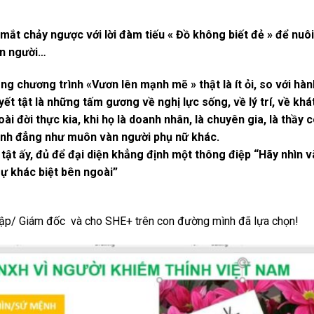
mắt chảy ngược với lời đàm tiếu « Đồ không biết đẻ » để nuôi
ên người…
g chương trình «Vươn lên mạnh mẽ » thật là ít ỏi, so với hàn
t tật là những tấm gương về nghị lực sống, về lý trí, về khá
i đời thực kia, khi họ là doanh nhân, là chuyên gia, là thầy 
bình đẳng như muôn vàn người phụ nữ khác.
tật ấy, đủ để đại diện khẳng định một thông điệp “Hãy nhìn 
ự khác biệt bên ngoài”
 lập/ Giám đốc và cho SHE+ trên con đường mình đã lựa chọn!