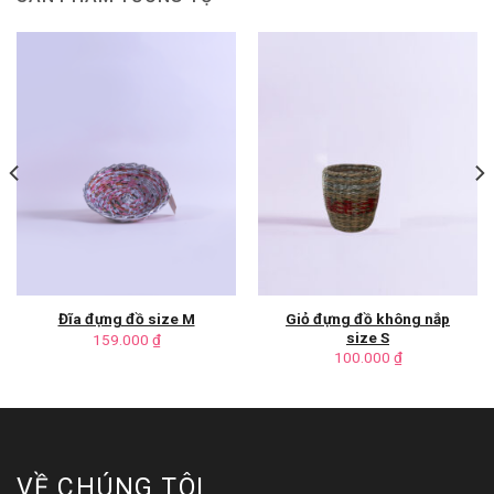
Giỏ đựng đồ không nắp
Đĩa đựng đồ size M
size S
159.000
₫
100.000
₫
VỀ CHÚNG TÔI