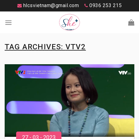
Skip
hlcsvietnam@gmail.com
0936 253 215
to
content
TAG ARCHIVES:
VTV2
27
-
03
- 20
23