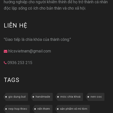
hướng nghiệp cho người khiếm thính để họ trở thành cá nhân
độc lập sống có ích cho bản thân và cho xã hội.
LIÊN HỆ
"Giao tiếp là chìa khóa của thành công."
hlcsvietnam@gmail.com
0936 253 215
TAGS
gio dung but
handmade
móc chìa khoá
nen coc
nep hop thiec
nến thơm
sản phẩm vỏ mì tôm