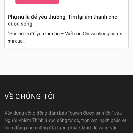
Phụ nữ là để yêu thương: Tìm lại âm thanh cho
cuộc sống
“Phụ nữ là để yêu thương – Viết cho Chị và những người
mẹ của...
VỀ CHÚNG TÔI
Xây dựng cộng đồng đảm bảo “quyền được sinh tồn” của
Người Khiếm Thính được sống tự do, trọn vẹn, hạnh phúc và
bình đẳng như những đối tượng khác, khích lệ và tư vấn