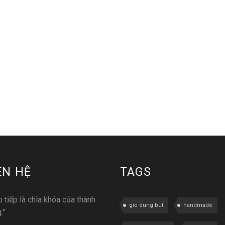
ÊN HỆ
TAGS
o tiếp là chìa khóa của thành
gio dung but
handmade
."