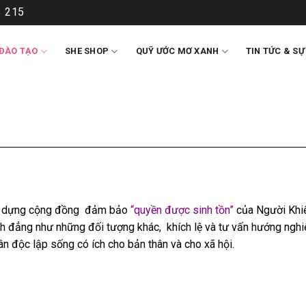
 215
ĐÀO TẠO
SHE SHOP
QUỸ ƯỚC MƠ XANH
TIN TỨC & SỰ
ây dựng cộng đồng đảm bảo
“quyền được sinh tồn”
của Người Kh
ình đẳng như những đối tượng khác, khích lệ và tư vấn hướng nghi
ân độc lập sống có ích cho bản thân và cho xã hội.