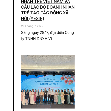
NHÂN TRẺ VIỆT NAM VÀ
CÂU LẠC BỘ DOANH NHÂN
TRẺ TẠO TÁC ĐỘNG XÃ
HỘI (YESIB)
29 Tháng 7, 2026
Sáng ngày 28/7, đại diện Công
ty TNHH DNXH Vì...