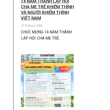
14 NĂM THÀNH LẬP HỘI
CHA MẸ TRẺ KHIẾM THÍNH
VÀ NGƯỜI KHIẾM THÍNH
VIỆT NAM
12 Tháng 6, 2026
CHÚC MỪNG 14 NĂM THÀNH
LẬP HỘI CHA MẸ TRẺ...