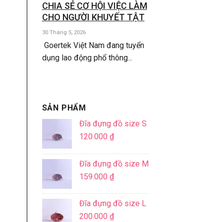
CHIA SẺ CƠ HỘI VIỆC LÀM
CHO NGƯỜI KHUYẾT TẬT
30 Tháng 5, 2026
Goertek Việt Nam đang tuyển
dụng lao động phổ thông...
SẢN PHẨM
Đĩa đựng đồ size S
120.000
₫
Đĩa đựng đồ size M
159.000
₫
Đĩa đựng đồ size L
200.000
₫