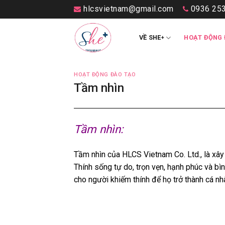
Skip
hlcsvietnam@gmail.com
0936 253
to
content
VỀ SHE
HOẠT ĐỘNG 
+
HOẠT ĐỘNG ĐÀO TẠO
Tầm nhìn
Tầm nhìn:
Tầm nhìn của HLCS Vietnam Co. Ltd., là x
Thính sống tự do, trọn vẹn, hạnh phúc và b
cho người khiếm thính để họ trở thành cá nh