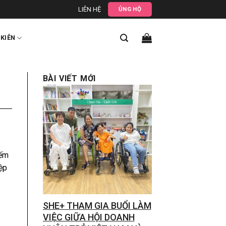
LIÊN HỆ
ỦNG HỘ
 KIÊN
BÀI VIẾT MỚI
iếm
ệp
SHE+ THAM GIA BUỔI LÀM
VIỆC GIỮA HỘI DOANH