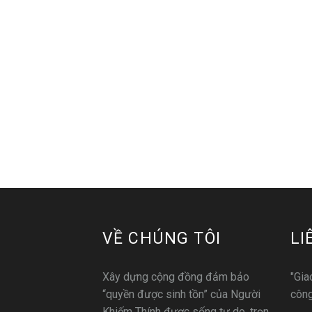
VỀ CHÚNG TÔI
LI
Xây dựng cộng đồng đảm bảo
"Gia
“quyền được sinh tồn” của Người
công
Khiếm Thính được sống tự do, trọn