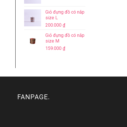
Giỏ đựng đồ có nắp
size L
200.000
₫
Giỏ đựng đồ có nắp
size M
159.000
₫
FANPAGE.