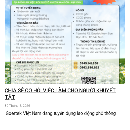
CHIA SẺ CƠ HỘI VIỆC LÀM CHO NGƯỜI KHUYẾT
TẬT
30 Tháng 5, 2026
Goertek Việt Nam đang tuyển dụng lao động phổ thông...