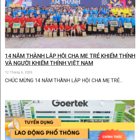
14 NĂM THÀNH LẬP HỘI CHA MẸ TRẺ KHIẾM THÍNH
VÀ NGƯỜI KHIẾM THÍNH VIỆT NAM
12 Tháng 6, 2026
CHÚC MỪNG 14 NĂM THÀNH LẬP HỘI CHA MẸ TRẺ...