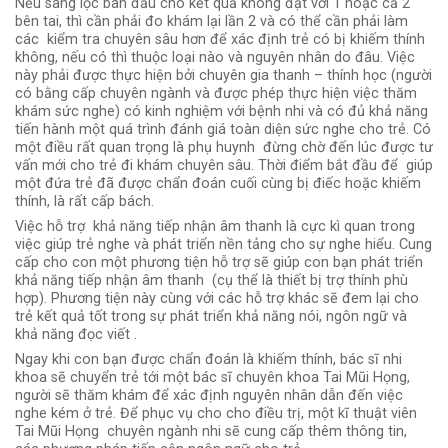
Nếu sàng lọc ban đầu cho kết quả không đạt với 1 hoặc cả 2
bên tai, thì cần phải đo khám lại lần 2 và có thể cần phải làm
các kiểm tra chuyên sâu hơn để xác định trẻ có bị khiếm thính
không, nếu có thì thuộc loại nào và nguyên nhân do đâu. Việc
này phải được thực hiện bởi chuyên gia thanh – thính học (người
có bằng cấp chuyên ngành và được phép thực hiện việc thăm
khám sức nghe) có kinh nghiệm với bệnh nhi và có đủ khả năng
tiến hành một quá trình đánh giá toàn diện sức nghe cho trẻ. Có
một điều rất quan trọng là phụ huynh đừng chờ đến lúc được tư
vấn mới cho trẻ đi khám chuyên sâu. Thời điểm bắt đầu để giúp
một đứa trẻ đã được chẩn đoán cuối cùng bị điếc hoặc khiếm
thính, là rất cấp bách.
Việc hỗ trợ khả năng tiếp nhận âm thanh là cực kì quan trong
việc giúp trẻ nghe và phát triển nền tảng cho sự nghe hiểu. Cung
cấp cho con một phương tiện hỗ trợ sẽ giúp con bạn phát triển
khả năng tiếp nhận âm thanh (cụ thể là thiết bị trợ thính phù
hợp). Phương tiện này cùng với các hỗ trợ khác sẽ đem lại cho
trẻ kết quả tốt trong sự phát triển khả năng nói, ngôn ngữ và
khả năng đọc viết .
Ngay khi con bạn được chẩn đoán là khiếm thính, bác sĩ nhi
khoa sẽ chuyển trẻ tới một bác sĩ chuyên khoa Tai Mũi Họng,
người sẽ thăm khám để xác định nguyên nhân dẫn đến việc
nghe kém ở trẻ. Để phục vụ cho cho điều trị, một kĩ thuật viên
Tai Mũi Họng chuyên ngành nhi sẽ cung cấp thêm thông tin,