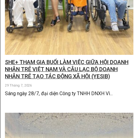
SHE+ THAM GIA BUỔI LÀM VIỆC GIỮA HỘI DOANH
NHÂN TRẺ VIỆT NAM VÀ CÂU LẠC BỘ DOANH
NHÂN TRẺ TẠO TÁC ĐỘNG XÃ HỘI (YESIB)
29 Tháng 7, 2026
Sáng ngày 28/7, đại diện Công ty TNHH DNXH Vì...