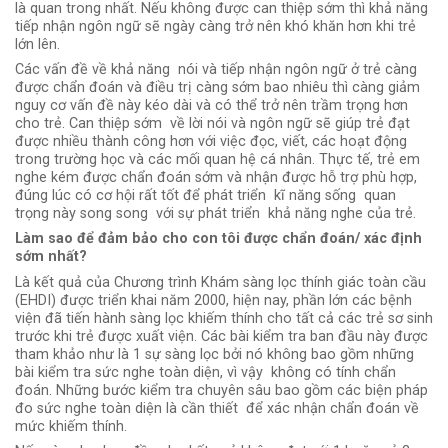
là quan trong nhất. Nếu không được can thiệp sớm thì khả năng
tiếp nhận ngôn ngữ sẽ ngày càng trở nên khó khăn hơn khi trẻ
lớn lên.
Các vấn đề về khả năng nói và tiếp nhận ngôn ngữ ở trẻ càng
được chẩn đoán và điều trị càng sớm bao nhiêu thì càng giảm
nguy cơ vấn đề này kéo dài và có thể trở nên trầm trọng hơn
cho trẻ. Can thiệp sớm về lời nói và ngôn ngữ sẽ giúp trẻ đạt
được nhiều thành công hơn với việc đọc, viết, các hoạt động
trong trường học và các mối quan hệ cá nhân. Thực tế, trẻ em
nghe kém được chẩn đoán sớm và nhận được hỗ trợ phù hợp,
đúng lúc có cơ hội rất tốt để phát triển kĩ năng sống quan
trọng này song song với sự phát triển khả năng nghe của trẻ.
Làm sao để đảm bảo cho con tôi được chẩn đoán/ xác định
sớm nhất?
Là kết quả của Chương trình Khám sàng lọc thính giác toàn cầu
(EHDI) được triển khai năm 2000, hiện nay, phần lớn các bệnh
viện đã tiến hành sàng lọc khiếm thính cho tất cả các trẻ sơ sinh
trước khi trẻ được xuất viện. Các bài kiểm tra ban đầu này được
tham khảo như là 1 sự sàng lọc bởi nó không bao gồm những
bài kiểm tra sức nghe toàn diện, vì vậy không có tính chẩn
đoán. Những bước kiểm tra chuyên sâu bao gồm các biện pháp
đo sức nghe toàn diện là cần thiết để xác nhận chẩn đoán về
mức khiếm thính.