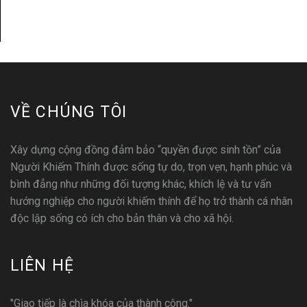
VỀ CHÚNG TÔI
Xây dựng cộng đồng đảm bảo “quyền được sinh tồn” của
Người Khiếm Thính được sống tự do, trọn vẹn, hạnh phúc và
bình đẳng như những đối tượng khác, khích lệ và tư vấn
hướng nghiệp cho người khiếm thính để họ trở thành cá nhân
độc lập sống có ích cho bản thân và cho xã hội.
LIÊN HỆ
"Giao tiếp là chìa khóa của thành công."