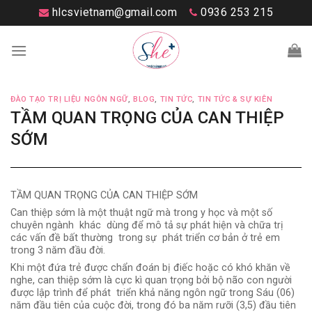
Skip
hlcsvietnam@gmail.com
0936 253 215
to
content
ĐÀO TẠO TRỊ LIỆU NGÔN NGỮ
,
BLOG
,
TIN TỨC
,
TIN TỨC & SỰ KIÊN
TẦM QUAN TRỌNG CỦA CAN THIỆP
SỚM
TẦM QUAN TRỌNG CỦA CAN THIỆP SỚM
Can thiệp sớm là một thuật ngữ mà trong y học và một số
chuyên ngành khác dùng để mô tả sự phát hiện và chữa trị
các vấn đề bất thường trong sự phát triển cơ bản ở trẻ em
trong 3 năm đầu đời.
Khi một đứa trẻ được chẩn đoán bị điếc hoặc có khó khăn về
nghe, can thiệp sớm là cực kì quan trọng bởi bộ não con người
được lập trình để phát triển khả năng ngôn ngữ trong Sáu (06)
năm đầu tiên của cuộc đời, trong đó ba năm rưỡi (3,5) đầu tiên