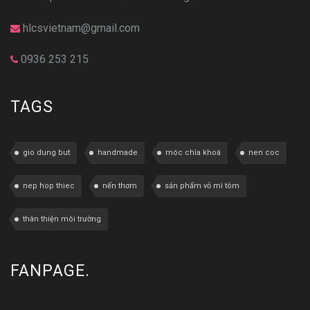
hlcsvietnam@gmail.com
0936 253 215
TAGS
gio dung but
handmade
móc chìa khoá
nen coc
nep hop thiec
nến thơm
sản phẩm vỏ mì tôm
thân thiện môi trường
FANPAGE.