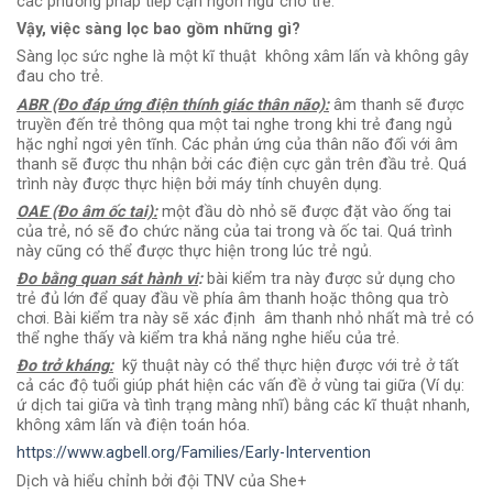
các phương pháp tiếp cận ngôn ngữ cho trẻ.
Vậy, việc sàng lọc bao gồm những gì?
Sàng lọc sức nghe là một kĩ thuật không xâm lấn và không gây
đau cho trẻ.
ABR (Đo đáp ứng điện thính giác thân não):
âm thanh sẽ được
truyền đến trẻ thông qua một tai nghe trong khi trẻ đang ngủ
hặc nghỉ ngơi yên tĩnh. Các phản ứng của thân não đối với âm
thanh sẽ được thu nhận bởi các điện cực gắn trên đầu trẻ. Quá
trình này được thực hiện bởi máy tính chuyên dụng.
OAE (Đo âm ốc tai):
một đầu dò nhỏ sẽ được đặt vào ống tai
của trẻ, nó sẽ đo chức năng của tai trong và ốc tai. Quá trình
này cũng có thể được thực hiện trong lúc trẻ ngủ.
Đo bằng quan sát hành vi
:
bài kiểm tra này được sử dụng cho
trẻ đủ lớn để quay đầu về phía âm thanh hoặc thông qua trò
chơi. Bài kiểm tra này sẽ xác định âm thanh nhỏ nhất mà trẻ có
thể nghe thấy và kiểm tra khả năng nghe hiểu của trẻ.
Đo trở kháng:
kỹ thuật này có thể thực hiện được với trẻ ở tất
cả các độ tuổi giúp phát hiện các vấn đề ở vùng tai giữa (Ví dụ:
ứ dịch tai giữa và tình trạng màng nhĩ) bằng các kĩ thuật nhanh,
không xâm lấn và điện toán hóa.
https://www.agbell.org/Families/Early-Intervention
Dịch và hiểu chỉnh bởi đội TNV của She+