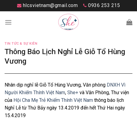
Skip
hlcsvietnam@gmail.com
0936 253 215
to
content
TIN TỨC & SỰ KIÊN
Thông Báo Lịch Nghỉ Lễ Giỗ Tổ Hùng
Vương
Nhân dịp nghỉ lễ Giỗ Tổ Hùng Vương, Văn phòng
DNXH Vì
Người Khiếm Thính Việt Nam
,
She+
và Văn Phòng, Thư viện
của
Hội Cha Mẹ Trẻ Khiếm Thính Việt Nam
thông báo lịch
Nghỉ Lễ từ Thứ Bảy ngày 13.4.2019 đến hết Thứ Hai ngày
15.4.2019