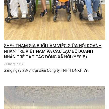
SHE+ THAM GIA BUỔI LÀM VIỆC GIỮA HỘI DOANH
NHÂN TRẺ VIỆT NAM VÀ CÂU LẠC BỘ DOANH
NHÂN TRẺ TẠO TÁC ĐỘNG XÃ HỘI (YESIB)
29 Tháng 7, 2026
Sáng ngày 28/7, đại diện Công ty TNHH DNXH Vì...