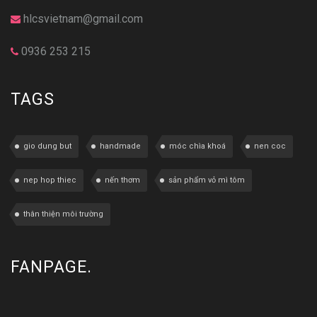
hlcsvietnam@gmail.com
0936 253 215
TAGS
gio dung but
handmade
móc chìa khoá
nen coc
nep hop thiec
nến thơm
sản phẩm vỏ mì tôm
thân thiện môi trường
FANPAGE.