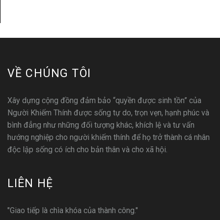
VỀ CHÚNG TÔI
Xây dựng cộng đồng đảm bảo “quyền được sinh tồn” của
Người Khiếm Thính được sống tự do, trọn vẹn, hạnh phúc và
bình đẳng như những đối tượng khác, khích lệ và tư vấn
hướng nghiệp cho người khiếm thính để họ trở thành cá nhân
độc lập sống có ích cho bản thân và cho xã hội.
LIÊN HỆ
"Giao tiếp là chìa khóa của thành công."