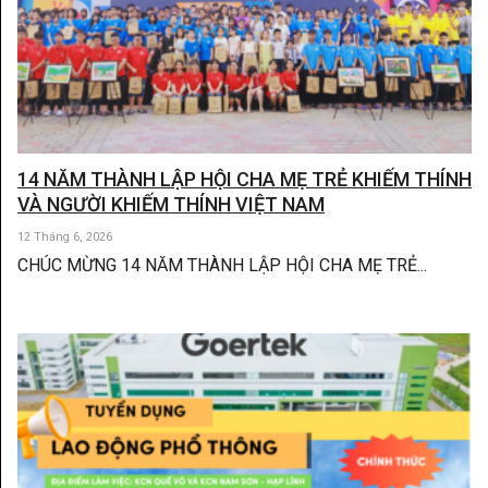
14 NĂM THÀNH LẬP HỘI CHA MẸ TRẺ KHIẾM THÍNH
VÀ NGƯỜI KHIẾM THÍNH VIỆT NAM
12 Tháng 6, 2026
CHÚC MỪNG 14 NĂM THÀNH LẬP HỘI CHA MẸ TRẺ...