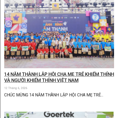
14 NĂM THÀNH LẬP HỘI CHA MẸ TRẺ KHIẾM THÍNH
VÀ NGƯỜI KHIẾM THÍNH VIỆT NAM
12 Tháng 6, 2026
CHÚC MỪNG 14 NĂM THÀNH LẬP HỘI CHA MẸ TRẺ...