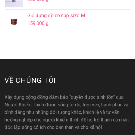
Giỏ đựng đồ có nắp size M
159.000
₫
VỀ CHÚNG TÔI
Xây dựng cộng đồng đảm bảo “quyền được sinh tồn” của
Người Khiếm Thính được sống tự do, trọn vẹn, hạnh phúc và
bình đẳng như những đối tượng khác, khích lệ và tư vấn
hướng nghiệp cho người khiếm thính để họ trở thành cá nhân
độc lập sống có ích cho bản thân và cho xã hội.