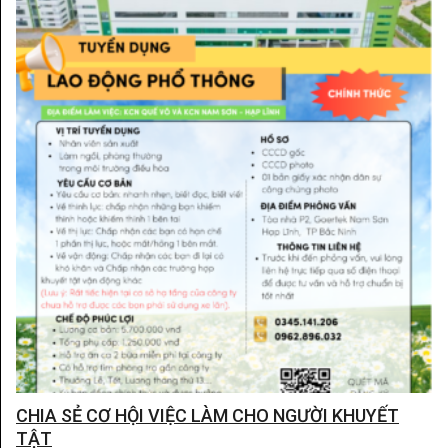
CHIA SẺ CƠ HỘI VIỆC LÀM CHO NGƯỜI KHUYẾT
TẬT