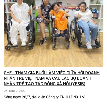
SHE+ THAM GIA BUỔI LÀM VIỆC GIỮA HỘI DOANH
NHÂN TRẺ VIỆT NAM VÀ CÂU LẠC BỘ DOANH
NHÂN TRẺ TẠO TÁC ĐỘNG XÃ HỘI (YESIB)
29 Tháng 7, 2026
Sáng ngày 28/7, đại diện Công ty TNHH DNXH Vì...