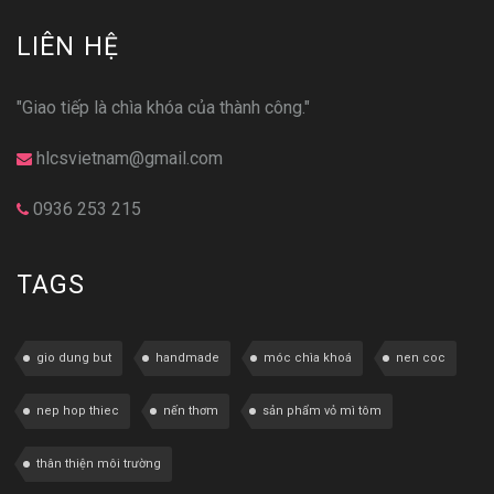
LIÊN HỆ
"Giao tiếp là chìa khóa của thành công."
hlcsvietnam@gmail.com
0936 253 215
TAGS
gio dung but
handmade
móc chìa khoá
nen coc
nep hop thiec
nến thơm
sản phẩm vỏ mì tôm
thân thiện môi trường