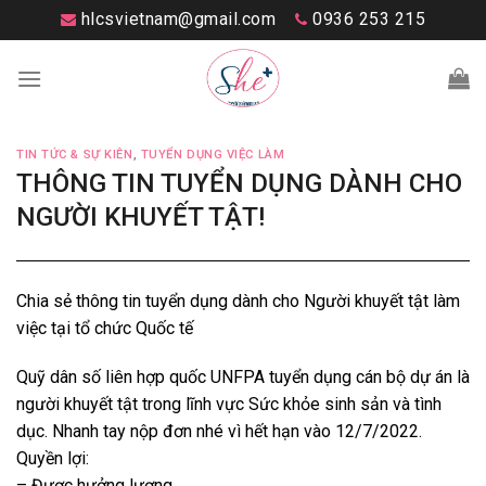
Skip
hlcsvietnam@gmail.com
0936 253 215
to
content
TIN TỨC & SỰ KIÊN
,
TUYỂN DỤNG VIỆC LÀM
THÔNG TIN TUYỂN DỤNG DÀNH CHO
NGƯỜI KHUYẾT TẬT!
Chia sẻ thông tin tuyển dụng dành cho Người khuyết tật làm
việc tại tổ chức Quốc tế
Quỹ dân số liên hợp quốc UNFPA tuyển dụng cán bộ dự án là
người khuyết tật trong lĩnh vực Sức khỏe sinh sản và tình
dục. Nhanh tay nộp đơn nhé vì hết hạn vào 12/7/2022.
Quyền lợi:
– Được hưởng lương