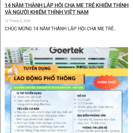
14 NĂM THÀNH LẬP HỘI CHA MẸ TRẺ KHIẾM THÍNH
VÀ NGƯỜI KHIẾM THÍNH VIỆT NAM
12 Tháng 6, 2026
CHÚC MỪNG 14 NĂM THÀNH LẬP HỘI CHA MẸ TRẺ...