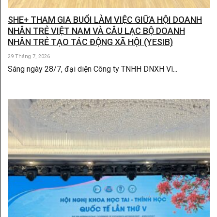
SHE+ THAM GIA BUỔI LÀM VIỆC GIỮA HỘI DOANH
NHÂN TRẺ VIỆT NAM VÀ CÂU LẠC BỘ DOANH
NHÂN TRẺ TẠO TÁC ĐỘNG XÃ HỘI (YESIB)
29 Tháng 7, 2026
Sáng ngày 28/7, đại diện Công ty TNHH DNXH Vì...