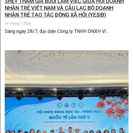
SHE+ THAM GIA BUỔI LÀM VIỆC GIỮA HỘI DOANH
NHÂN TRẺ VIỆT NAM VÀ CÂU LẠC BỘ DOANH
NHÂN TRẺ TẠO TÁC ĐỘNG XÃ HỘI (YESIB)
29 Tháng 7, 2026
Sáng ngày 28/7, đại diện Công ty TNHH DNXH Vì...