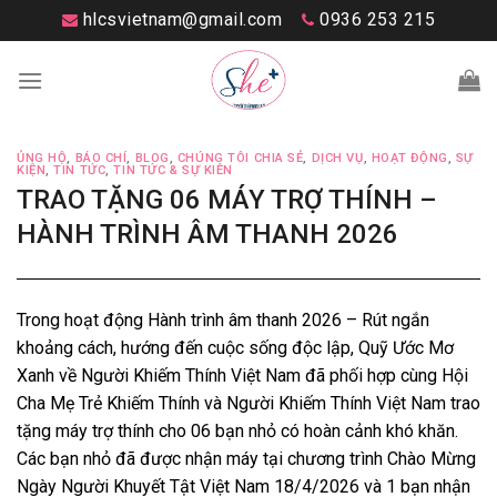
Skip
hlcsvietnam@gmail.com
0936 253 215
to
content
ỦNG HỘ
,
BÁO CHÍ
,
BLOG
,
CHÚNG TÔI CHIA SẺ
,
DỊCH VỤ
,
HOẠT ĐỘNG
,
SỰ
KIỆN
,
TIN TỨC
,
TIN TỨC & SỰ KIÊN
TRAO TẶNG 06 MÁY TRỢ THÍNH –
HÀNH TRÌNH ÂM THANH 2026
Trong hoạt động Hành trình âm thanh 2026 – Rút ngắn
khoảng cách, hướng đến cuộc sống độc lập, Quỹ Ước Mơ
Xanh về Người Khiếm Thính Việt Nam đã phối hợp cùng Hội
Cha Mẹ Trẻ Khiếm Thính và Người Khiếm Thính Việt Nam trao
tặng máy trợ thính cho 06 bạn nhỏ có hoàn cảnh khó khăn.
Các bạn nhỏ đã được nhận máy tại chương trình Chào Mừng
Ngày Người Khuyết Tật Việt Nam 18/4/2026 và 1 bạn nhận