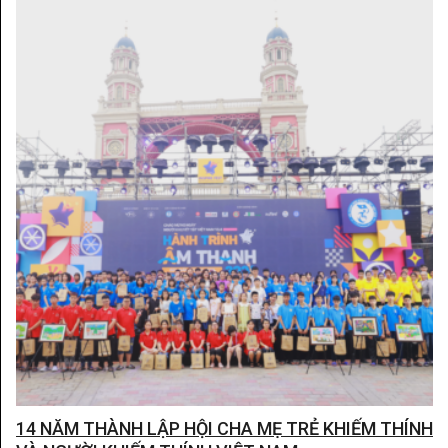
14 NĂM THÀNH LẬP HỘI CHA MẸ TRẺ KHIẾM THÍNH