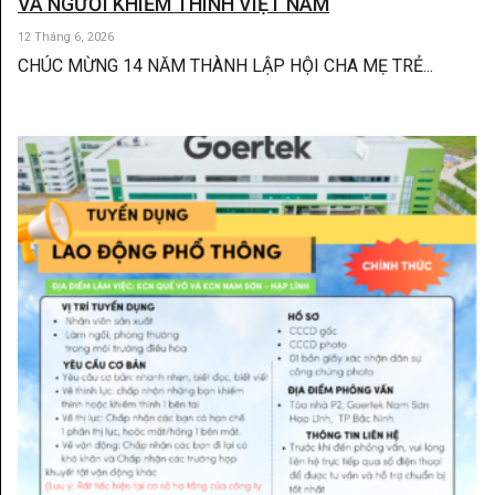
VÀ NGƯỜI KHIẾM THÍNH VIỆT NAM
12 Tháng 6, 2026
CHÚC MỪNG 14 NĂM THÀNH LẬP HỘI CHA MẸ TRẺ...