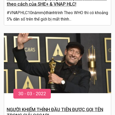
theo cách của SHE+ & VNAP HLC!
#VNAPHLC10nămmộthànhtrình Theo WHO thì có khoảng
5% dân số trên thế giới bị mất thính...
30
-
03
- 20
22
NGƯỜI KHIẾM THÍNH ĐẦU TIÊN ĐƯỢC GỌI TÊN