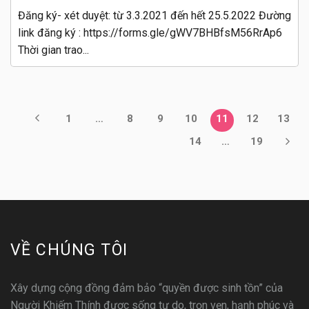
Đăng ký- xét duyệt: từ 3.3.2021 đến hết 25.5.2022 Đường
link đăng ký : https://forms.gle/gWV7BHBfsM56RrAp6
Thời gian trao...
1
…
8
9
10
11
12
13
14
…
19
VỀ CHÚNG TÔI
Xây dựng cộng đồng đảm bảo “quyền được sinh tồn” của
Người Khiếm Thính được sống tự do, trọn vẹn, hạnh phúc và