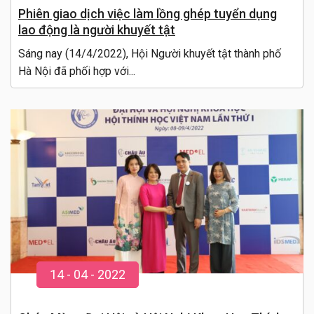
Phiên giao dịch việc làm lồng ghép tuyển dụng
lao động là người khuyết tật
Sáng nay (14/4/2022), Hội Người khuyết tật thành phố
Hà Nội đã phối hợp với...
14
-
04
- 20
22