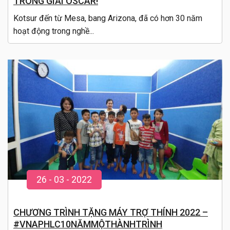
TRONG GIẢI OSCAR!
Kotsur đến từ Mesa, bang Arizona, đã có hơn 30 năm
hoạt động trong nghề...
26
-
03
- 20
22
CHƯƠNG TRÌNH TẶNG MÁY TRỢ THÍNH 2022 –
#VNAPHLC10NĂMMỘTHÀNHTRÌNH